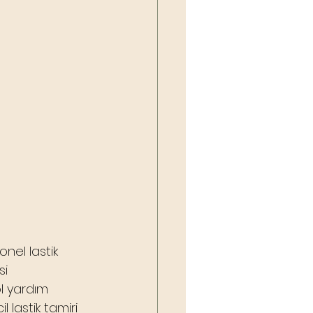
nel lastik 
si 
ol yardım 
 lastik tamiri 