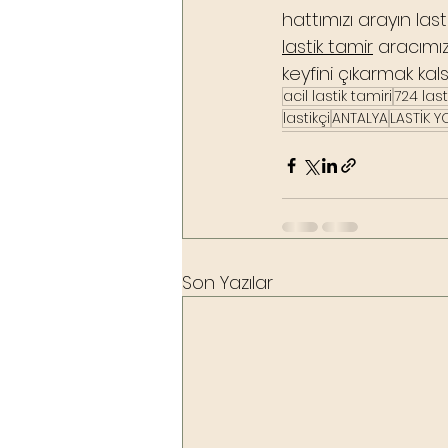
hattımızı arayın las
lastik tamir
 aracımı
keyfini çıkarmak kals
acil lastik tamiri
724 last
lastikçi
ANTALYA
LASTİK Y
Son Yazılar