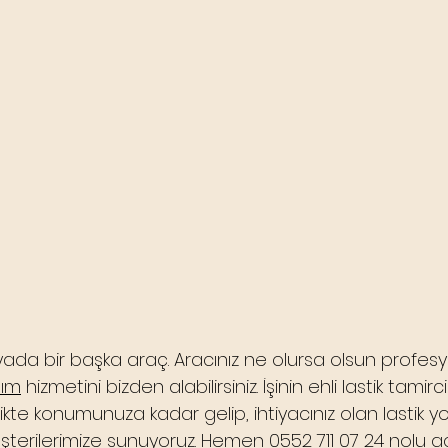
a bir başka araç. Aracınız ne olursa olsun profesyo
dım
 hizmetini bizden alabilirsiniz. İşinin ehli lastik tamirci
likte konumunuza kadar gelip, ihtiyacınız olan lastik y
şterilerimize sunuyoruz. Hemen 0552 711 07 24 nolu acil