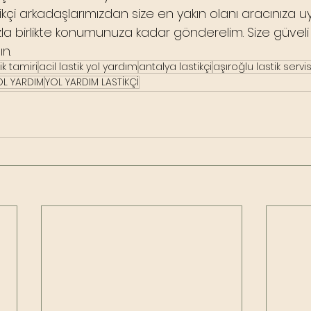
tikçi arkadaşlarımızdan size en yakın olanı aracınıza 
zla birlikte konumunuza kadar gönderelim. Size güveli
ın.
ik tamiri
acil lastik yol yardım
antalya lastikçi
aşıroğlu lastik servis
OL YARDIM
YOL YARDIM LASTİKÇİ