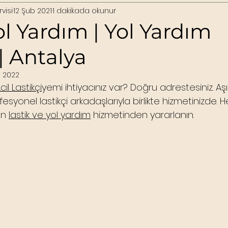
visi
12 Şub 2021
1 dakikada okunur
ol Yardım | Yol Yardım
 | Antalya
s 2022
cil Lastikçi
yemi ihtiyacınız var? Doğru adrestesiniz. Aşı
ofesyonel lastikçi arkadaşlarıyla birlikte hizmetinizde.
an 
lastik ve yol yardım
 hizmetinden yararlanın. 