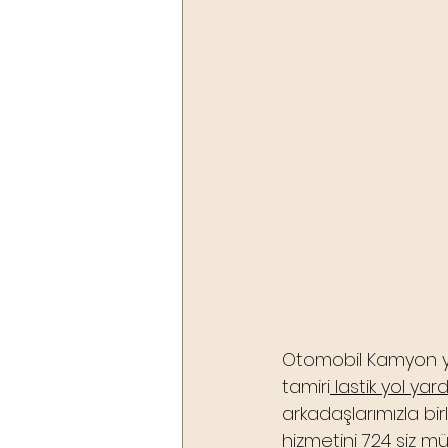
Otomobil Kamyon yad
tamiri
 lastik yol yar
arkadaşlarımızla bir
hizmetini 724 siz mü