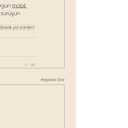
uygun 
mobil 
 sürüşün 
i
lastik yol yardım
Hepsini Gör