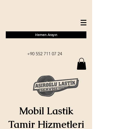
Hemen Arayın
+90 552 711 07 24
Mobil Lastik
Tamir Hizmetleri