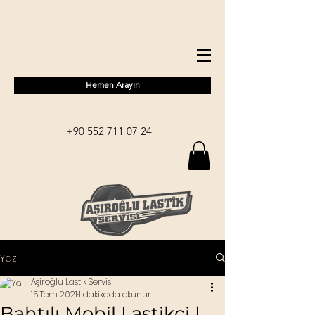
Hemen Arayın
+90 552 711 07 24
Yazı
Aşiroğlu Lastik Servisi
15 Tem 2021
1 dakikada okunur
Bahtılı Mobil Lastikçi |