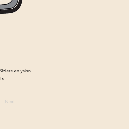
 Sizlere en yakın
la
Next