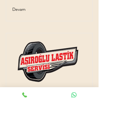
Devam
115 Mevkisi açık lastikçi
115 Mevkisi'da arabanızın lastiği mi
patladı? Açık lastikçiye mi ihtiyacınız
var? doğru adrestesiniz. Bizlere
ulaşarak tam donanımlı servis aracımız
ve uzman ekip arkadaşlarımızla