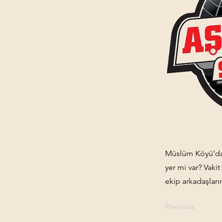
Müslüm Köyü'da 
yer mi var? Vaki
ekip arkadaşları
Previous