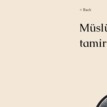
< Back
Müslü
tamir