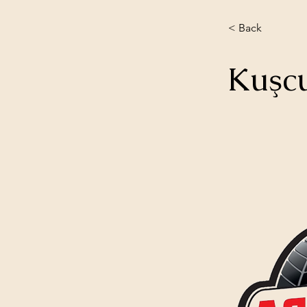
< Back
Kuşcu