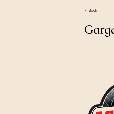
< Back
Garga