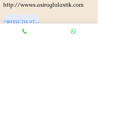
http://wwws.asiroglulastik.com
+90552 711 0724
asiroglulastik@hotmail.com
#mobillastikci
,
#antalyalastikci
,
#mobillastikservisi
,
#lastikyolyardım
,
#lastikci
,
#lastiktamiri
#geceacıklastikci
,
#otolastiktamiri
,
#lastiktamiri
,
#yolyardım
,
#acıklastikci
,
#antalyalastikci
,
#antalya724lastikyolyardım
,
#lastikyolyardım
,
#antalyaacıklastikci
,
#mobilotolastikyolyardım
,
#enyakinlastiktamircisi
,
#antalyaacıklastikci
,
#724acıklastikci
,
#724yolyardım
,
#antalyaotolastiktamiri
,
#antalyaenyakinlastikci
,
#mobillastiktamircisi
,
#seyyarlastiktamircisi
Antalya Lastikçi
Mobil Lastik Tamirci
asiroglulastik@hotmail.com
+90 0552 711 07 24