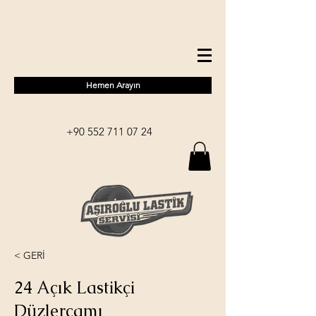
Hemen Arayın
+90 552 711 07 24
< GERİ
24 Açık Lastikçi
Düzlerçamı