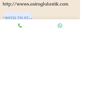
http://wwws.asiroglulastik.com
+90552 711 0724
asiroglulastik@hotmail.com
#mobillastikci
,
#antalyalastikci
,
#mobillastikservisi
,
#lastikyolyardım
,
#lastikci
,
#lastiktamiri
#geceacıklastikci
,
#otolastiktamiri
,
#lastiktamiri
,
#yolyardım
,
#acıklastikci
,
#antalyalastikci
,
#antalya724lastikyolyardım
,
#lastikyolyardım
,
#antalyaacıklastikci
,
#mobilotolastikyolyardım
,
#enyakinlastiktamircisi
,
#antalyaacıklastikci
,
#724acıklastikci
,
#724yolyardım
,
#antalyaotolastiktamiri
,
#antalyaenyakinlastikci
,
#mobillastiktamircisi
,
#seyyarlastiktamircisi
Antalya Lastikçi
Mobil Lastik Tamirci
asiroglulastik@hotmail.com
+90 0552 711 07 24