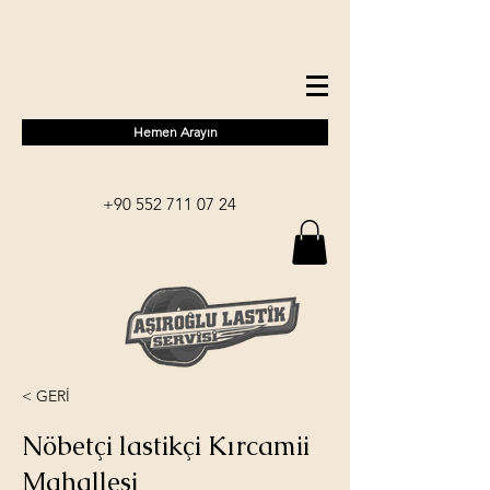
Hemen Arayın
+90 552 711 07 24
< GERİ
Nöbetçi lastikçi Kırcamii
Mahallesi