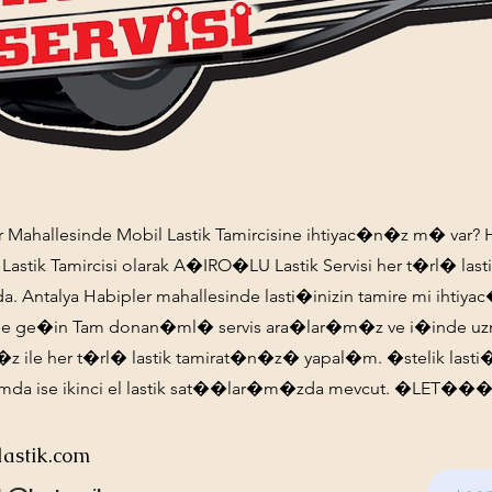
r Mahallesinde Mobil Lastik Tamircisine ihtiyac�n�z m� var? 
 Lastik Tamircisi olarak A�IRO�LU Lastik Servisi her t�rl� las
 Antalya Habipler mahallesinde lasti�inizin tamire mi ihtiy
ime ge�in Tam donan�ml� servis ara�lar�m�z ve i�inde uz
 ile her t�rl� lastik tamirat�n�z� yapal�m. �stelik lasti�i
mda ise ikinci el lastik sat��lar�m�zda mevcut. �LET���
lastik.com