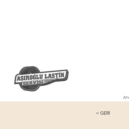
An
< GERİ