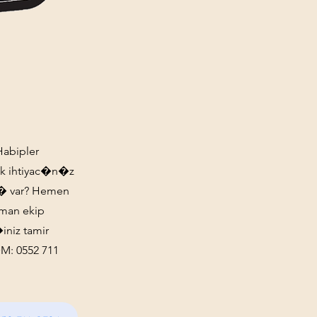
Habipler
tik ihtiyac�n�z
ac� var? Hemen
man ekip
niz tamir
M: 0552 711