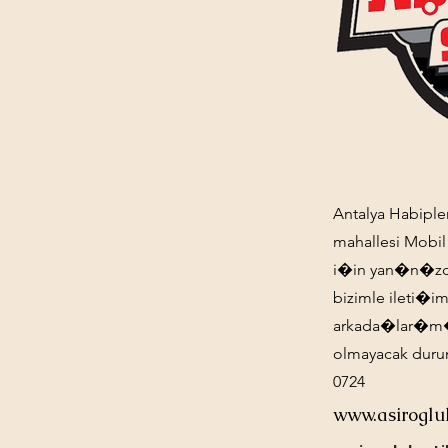
Antalya Habiple
mahallesi Mobil
i�in yan�n�zda.
bizimle ileti�
arkada�lar�m�z
olmayacak duru
0724
www.asiroglu