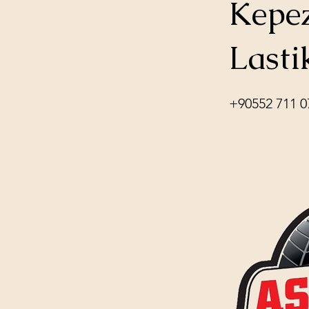
Kepez
Lasti
+90552 711 0