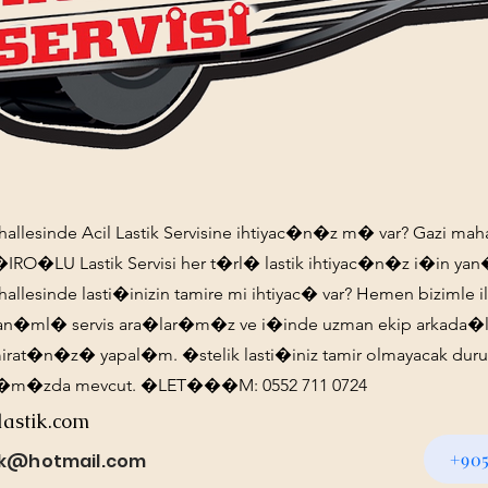
allesinde Acil Lastik Servisine ihtiyac�n�z m� var? Gazi mahal
A�IRO�LU Lastik Servisi her t�rl� lastik ihtiyac�n�z i�in y
hallesinde lasti�inizin tamire mi ihtiyac� var? Hemen bizimle 
n�ml� servis ara�lar�m�z ve i�inde uzman ekip arkada�l
mirat�n�z� yapal�m. �stelik lasti�iniz tamir olmayacak durum
ar�m�zda mevcut. �LET���M: 0552 711 0724
lastik.com
+905
tik@hotmail.com