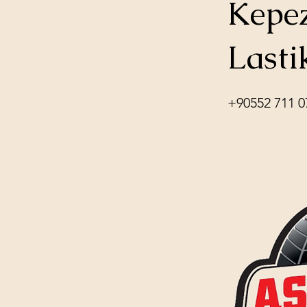
Kepez
Lasti
+90552 711 0