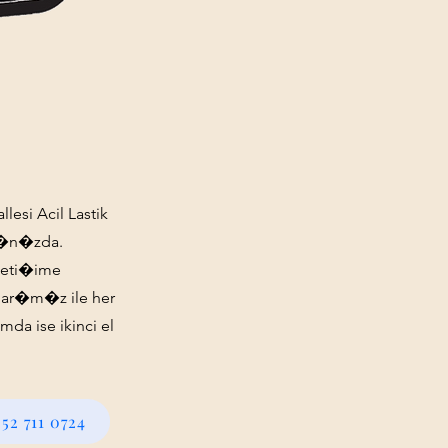
lesi Acil Lastik
an�n�zda.
ileti�ime
ar�m�z ile her
da ise ikinci el
52 711 0724