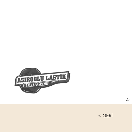
An
< GERİ