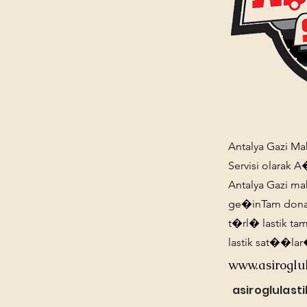
Antalya Gazi Mah
Servisi olarak 
Antalya Gazi ma
ge�inTam dona
t�rl� lastik ta
lastik sat��l
www.asiroglu
asiroglulas