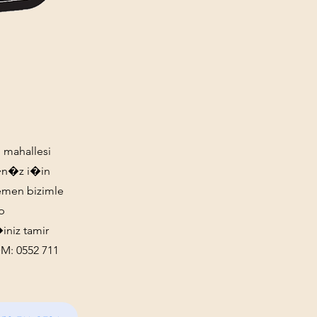
 mahallesi
c�n�z i�in
Hemen bizimle
p
niz tamir
M: 0552 711