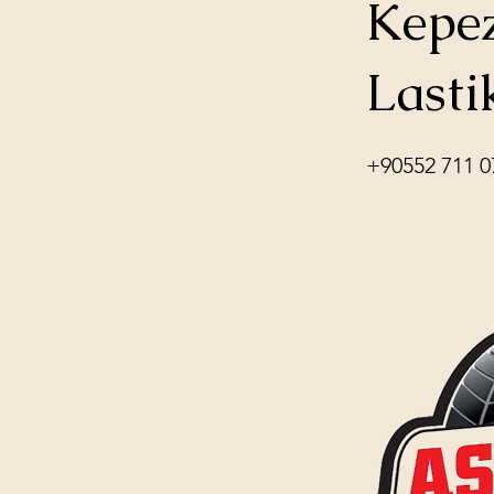
Kepez
Lasti
+90552 711 0