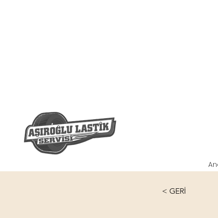
An
< GERİ