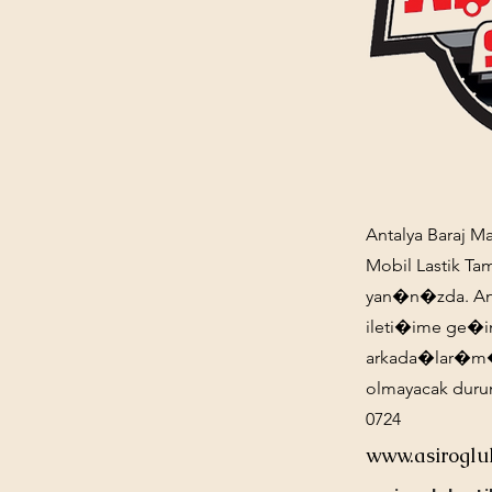
Antalya Baraj M
Mobil Lastik Ta
yan�n�zda. Anta
ileti�ime ge�
arkada�lar�m�z
olmayacak duru
0724
www.asiroglu