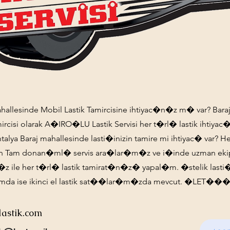
ahallesinde Mobil Lastik Tamircisine ihtiyac�n�z m� var? Baraj
mircisi olarak A�IRO�LU Lastik Servisi her t�rl� lastik ihtiya
lya Baraj mahallesinde lasti�inizin tamire mi ihtiyac� var? 
in Tam donan�ml� servis ara�lar�m�z ve i�inde uzman eki
 ile her t�rl� lastik tamirat�n�z� yapal�m. �stelik lasti�i
mda ise ikinci el lastik sat��lar�m�zda mevcut. �LET���
lastik.com