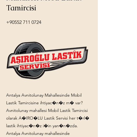
Tamircisi
+90552 711 0724
Antalya Avnitolunay Mahallesinde Mobil
Lastik Tamircisine ihtiyac�n�z m� var?
Avnitolunay mahallesi Mobil Lastik Tamircisi
olarak A�IRO�LU Lastik Servisi her t�rl�
lastik ihtiyac�n�z i�in yan�n�zda.
Antalya Avnitolunay mahallesinde