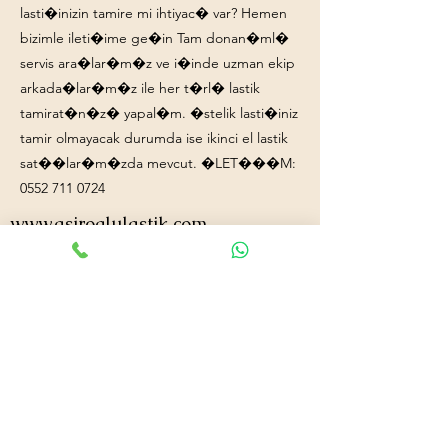
lasti�inizin tamire mi ihtiyac� var? Hemen
bizimle ileti�ime ge�in Tam donan�ml�
servis ara�lar�m�z ve i�inde uzman ekip
arkada�lar�m�z ile her t�rl� lastik
tamirat�n�z� yapal�m. �stelik lasti�iniz
tamir olmayacak durumda ise ikinci el lastik
sat��lar�m�zda mevcut. �LET���M:
0552 711 0724
www.asiroglulastik.com
+90552 711 0724
asiroglulastik@hotmail.com
#mobillastikci
,
#antalyalastikci
,
#mobillastikservisi
,
#lastikyolyardım
,
#lastikci
,
#lastiktamiri
#geceacıklastikci
,
#otolastiktamiri
,
#lastiktamiri
,
#yolyardım
,
#acıklastikci
,
#antalyalastikci
,
#antalya724lastikyolyardım
,
#lastikyolyardım
,
#antalyaacıklastikci
,
#mobilotolastikyolyardım
,
#enyakinlastiktamircisi
,