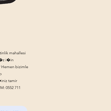
inlik mahallesi
n�z i�in
r? Hemen bizimle
p
niz tamir
M: 0552 711