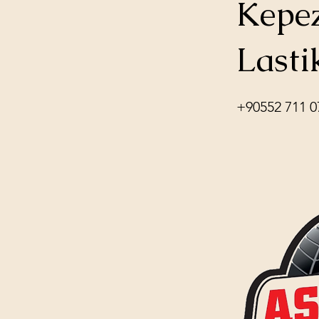
Kepez
Lasti
+90552 711 0