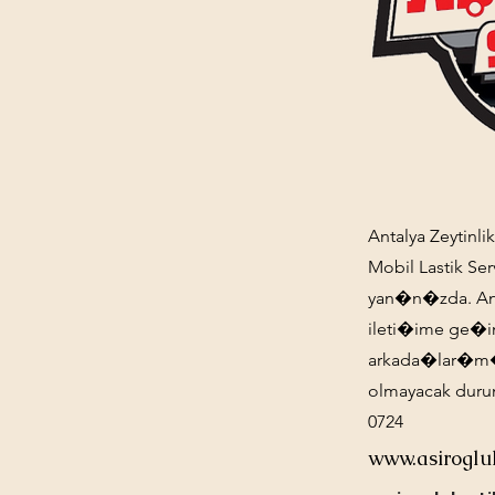
Antalya Zeytinli
Mobil Lastik Se
yan�n�zda. Anta
ileti�ime ge�
arkada�lar�m�z
olmayacak duru
0724
www.asiroglu