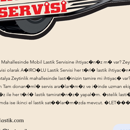
k Mahallesinde Mobil Lastik Servisine ihtiyac�n�z m� var? Zeyt
rvisi olarak A�IRO�LU Lastik Servisi her t�rl� lastik ihtiyac�
lya Zeytinlik mahallesinde lasti�inizin tamire mi ihtiyac� va
in Tam donan�ml� servis ara�lar�m�z ve i�inde uzman eki
 ile her t�rl� lastik tamirat�n�z� yapal�m. �stelik lasti�i
mda ise ikinci el lastik sat��lar�m�zda mevcut. �LET���
lastik.com