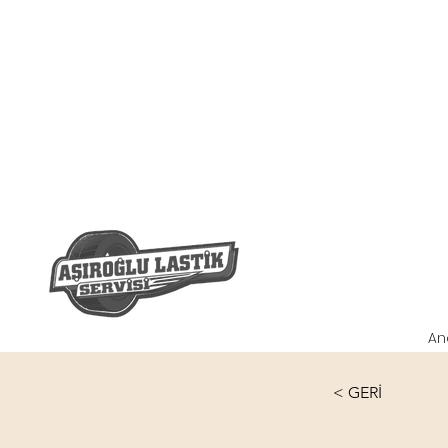
An
< GERİ