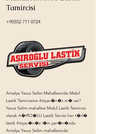
Tamircisi
+90552 711 0724
Antalya Yavuz Selim Mahallesinde Mobil
Lastik Tamircisine ihtiyac�n�z m� var?
Yavuz Selim mahallesi Mobil Lastik Tamircisi
olarak A�IRO�LU Lastik Servisi her t�rl�
lastik ihtiyac�n�z i�in yan�n�zda.
Antalya Yavuz Selim mahallesinde