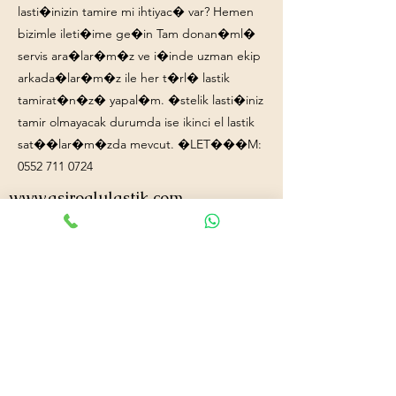
lasti�inizin tamire mi ihtiyac� var? Hemen
bizimle ileti�ime ge�in Tam donan�ml�
servis ara�lar�m�z ve i�inde uzman ekip
arkada�lar�m�z ile her t�rl� lastik
tamirat�n�z� yapal�m. �stelik lasti�iniz
tamir olmayacak durumda ise ikinci el lastik
sat��lar�m�zda mevcut. �LET���M:
0552 711 0724
www.asiroglulastik.com
+90552 711 0724
asiroglulastik@hotmail.com
#mobillastikci
,
#antalyalastikci
,
#mobillastikservisi
,
#lastikyolyardım
,
#lastikci
,
#lastiktamiri
#geceacıklastikci
,
#otolastiktamiri
,
#lastiktamiri
,
#yolyardım
,
#acıklastikci
,
#antalyalastikci
,
#antalya724lastikyolyardım
,
#lastikyolyardım
,
#antalyaacıklastikci
,
#mobilotolastikyolyardım
,
#enyakinlastiktamircisi
,