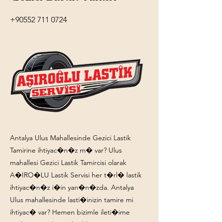
+90552 711 0724
Antalya Ulus Mahallesinde Gezici Lastik
Tamirine ihtiyac�n�z m� var? Ulus
mahallesi Gezici Lastik Tamircisi olarak
A�IRO�LU Lastik Servisi her t�rl� lastik
ihtiyac�n�z i�in yan�n�zda. Antalya
Ulus mahallesinde lasti�inizin tamire mi
ihtiyac� var? Hemen bizimle ileti�ime