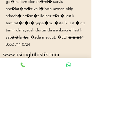
ge�in. Tam donan�ml� servis
ara�lar�m�z ve i�inde uzman ekip
arkada�lar�m�z ile her t�rl� lastik
tamirat�n�z� yapal�m. �stelik lasti�iniz
tamir olmayacak durumda ise ikinci el lastik
sat��lar�m�zda mevcut. �LET���M:
0552 711 0724
www.asiroglulastik.com
+90552 711 0724
asiroglulastik@hotmail.com
#mobillastikci
,
#antalyalastikci
,
#mobillastikservisi
,
#lastikyolyardım
,
#lastikci
,
#lastiktamiri
#geceacıklastikci
,
#otolastiktamiri
,
#lastiktamiri
,
#yolyardım
,
#acıklastikci
,
#antalyalastikci
,
#antalya724lastikyolyardım
,
#lastikyolyardım
,
#antalyaacıklastikci
,
#mobilotolastikyolyardım
,
#enyakinlastiktamircisi
,
#antalyaacıklastikci
,
#724acıklastikci
,
#724yolyardım
,
#antalyaotolastiktamiri
,