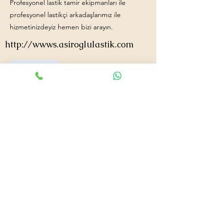
Profesyonel lastik tamir ekipmanları ile
profesyonel lastikçi arkadaşlarımız ile
hizmetinizdeyiz hemen bizi arayın.
http://wwws.asiroglulastik.com
+90552 711 0724
asiroglulastik@hotmail.com
#mobillastikci
,
#antalyalastikci
,
#mobillastikservisi
,
#lastikyolyardım
,
#lastikci
,
#lastiktamiri
#geceacıklastikci
,
#otolastiktamiri
,
#lastiktamiri
,
#yolyardım
,
#acıklastikci
,
#antalyalastikci
,
#antalya724lastikyolyardım
,
#lastikyolyardım
,
#antalyaacıklastikci
,
#mobilotolastikyolyardım
,
#enyakinlastiktamircisi
,
#antalyaacıklastikci
,
#724acıklastikci
,
#724yolyardım
,
#antalyaotolastiktamiri
,
#antalyaenyakinlastikci
,
#mobillastiktamircisi
,
#seyyarlastiktamircisi
Antalya Lastikçi
Mobil Lastik Tamirci