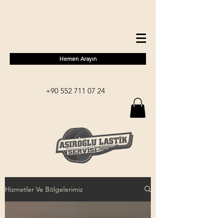
Hemen Arayın
+90 552 711 07 24
Hizmetler Ve Bölgelerimiz