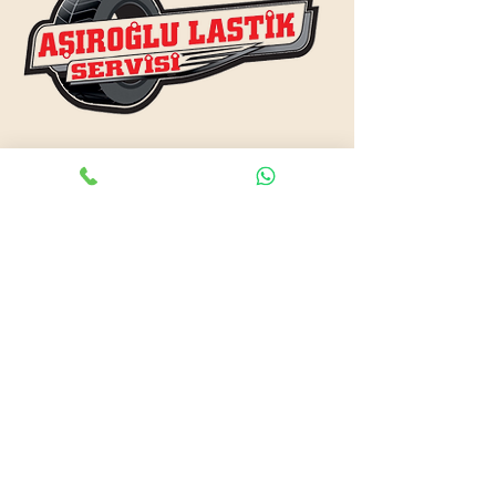
www.asiroglulastik.com
Previous
Next
#mobillastikci
,
#antalyalastikci
,
#mobillastikservisi
,
#lastikyolyardım
,
#lastikci
,
#lastiktamiri
#geceacıklastikci
,
#otolastiktamiri
,
#lastiktamiri
,
#yolyardım
,
#acıklastikci
,
#antalyalastikci
,
#antalya724lastikyolyardım
,
#lastikyolyardım
,
#antalyaacıklastikci
,
#mobilotolastikyolyardım
,
#enyakinlastiktamircisi
,
#antalyaacıklastikci
,
#724acıklastikci
,
#724yolyardım
,
#antalyaotolastiktamiri
,
#antalyaenyakinlastikci
,
#mobillastiktamircisi
,
#seyyarlastiktamircisi
Antalya Lastikçi
Mobil Lastik Tamirci