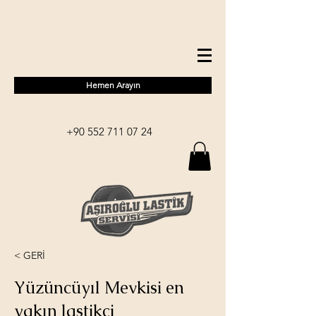
Hemen Arayın
+90 552 711 07 24
< GERİ
Yüzüncüyıl Mevkisi en
yakın lastikçi