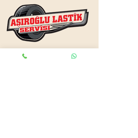
www.asiroglulastik.com
Previous
Next
#mobillastikci
,
#antalyalastikci
,
#mobillastikservisi
,
#lastikyolyardım
,
#lastikci
,
#lastiktamiri
#geceacıklastikci
,
#otolastiktamiri
,
#lastiktamiri
,
#yolyardım
,
#acıklastikci
,
#antalyalastikci
,
#antalya724lastikyolyardım
,
#lastikyolyardım
,
#antalyaacıklastikci
,
#mobilotolastikyolyardım
,
#enyakinlastiktamircisi
,
#antalyaacıklastikci
,
#724acıklastikci
,
#724yolyardım
,
#antalyaotolastiktamiri
,
#antalyaenyakinlastikci
,
#mobillastiktamircisi
,
#seyyarlastiktamircisi