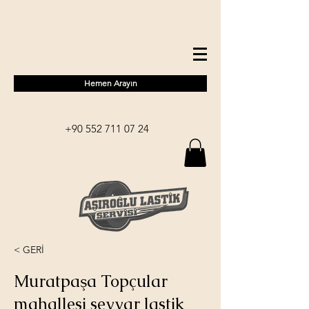
Hemen Arayın
+90 552 711 07 24
< GERİ
Muratpaşa Topçular
mahallesi seyyar lastik