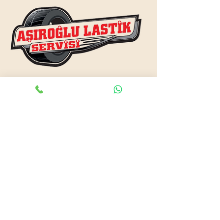
www.asiroglulastik.com
Previous
Next
#mobillastikci
,
#antalyalastikci
,
#mobillastikservisi
,
#lastikyolyardım
,
#lastikci
,
#lastiktamiri
#geceacıklastikci
,
#otolastiktamiri
,
#lastiktamiri
,
#yolyardım
,
#acıklastikci
,
#antalyalastikci
,
#antalya724lastikyolyardım
,
#lastikyolyardım
,
#antalyaacıklastikci
,
#mobilotolastikyolyardım
,
#enyakinlastiktamircisi
,
#antalyaacıklastikci
,
#724acıklastikci
,
#724yolyardım
,
#antalyaotolastiktamiri
,
#antalyaenyakinlastikci
,
#mobillastiktamircisi
,
#seyyarlastiktamircisi