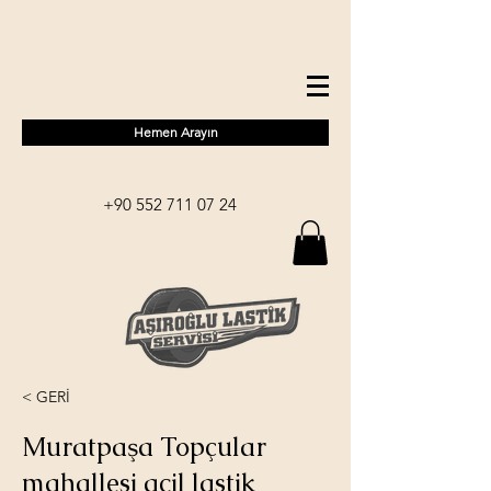
Hemen Arayın
+90 552 711 07 24
< GERİ
Muratpaşa Topçular
mahallesi acil lastik