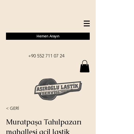
Hemen Arayın
+90 552 711 07 24
< GERİ
Muratpaşa Tahılpazarı
mahallesi acil lastik