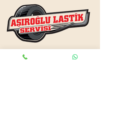
www.asiroglulastik.com
Previous
Next
#mobillastikci
,
#antalyalastikci
,
#mobillastikservisi
,
#lastikyolyardım
,
#lastikci
,
#lastiktamiri
#geceacıklastikci
,
#otolastiktamiri
,
#lastiktamiri
,
#yolyardım
,
#acıklastikci
,
#antalyalastikci
,
#antalya724lastikyolyardım
,
#lastikyolyardım
,
#antalyaacıklastikci
,
#mobilotolastikyolyardım
,
#enyakinlastiktamircisi
,
#antalyaacıklastikci
,
#724acıklastikci
,
#724yolyardım
,
#antalyaotolastiktamiri
,
#antalyaenyakinlastikci
,
#mobillastiktamircisi
,
#seyyarlastiktamircisi