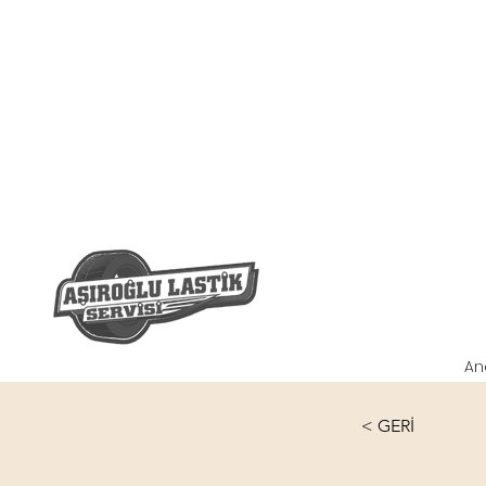
An
< GERİ