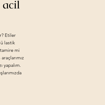
 acil
r? Etiler
ü lastik
n tamire mi
 araçlarımız
zı yapalım.
ışlarımızda