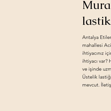
Murat
lastik
Antalya Etile
mahallesi Acil
ihtiyacınız i
ihtiyacı var?
ve işinde uzm
Üstelik lasti
mevcut. İleti