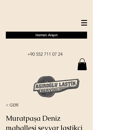
Hemen Arayın
+90 552 711 07 24
< GERİ
Muratpaşa Deniz
mahallesi seyyar lastikçi