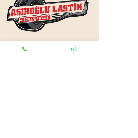
www.asiroglulastik.com
Previous
Next
#mobillastikci
,
#antalyalastikci
,
#mobillastikservisi
,
#lastikyolyardım
,
#lastikci
,
#lastiktamiri
#geceacıklastikci
,
#otolastiktamiri
,
#lastiktamiri
,
#yolyardım
,
#acıklastikci
,
#antalyalastikci
,
#antalya724lastikyolyardım
,
#lastikyolyardım
,
#antalyaacıklastikci
,
#mobilotolastikyolyardım
,
#enyakinlastiktamircisi
,
#antalyaacıklastikci
,
#724acıklastikci
,
#724yolyardım
,
#antalyaotolastiktamiri
,
#antalyaenyakinlastikci
,
#mobillastiktamircisi
,
#seyyarlastiktamircisi
Antalya Lastikçi
Mobil Lastik Tamirci