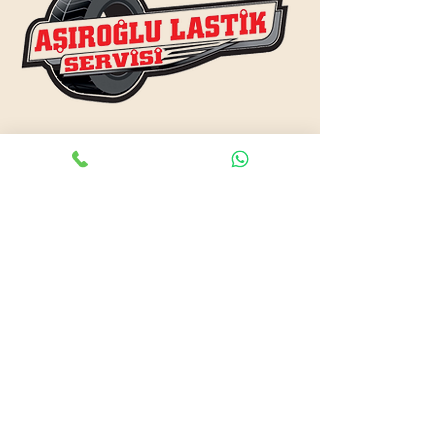
www.asiroglulastik.com
Previous
Next
#mobillastikci
,
#antalyalastikci
,
#mobillastikservisi
,
#lastikyolyardım
,
#lastikci
,
#lastiktamiri
#geceacıklastikci
,
#otolastiktamiri
,
#lastiktamiri
,
#yolyardım
,
#acıklastikci
,
#antalyalastikci
,
#antalya724lastikyolyardım
,
#lastikyolyardım
,
#antalyaacıklastikci
,
#mobilotolastikyolyardım
,
#enyakinlastiktamircisi
,
#antalyaacıklastikci
,
#724acıklastikci
,
#724yolyardım
,
#antalyaotolastiktamiri
,
#antalyaenyakinlastikci
,
#mobillastiktamircisi
,
#seyyarlastiktamircisi
Antalya Lastikçi
Mobil Lastik Tamirci