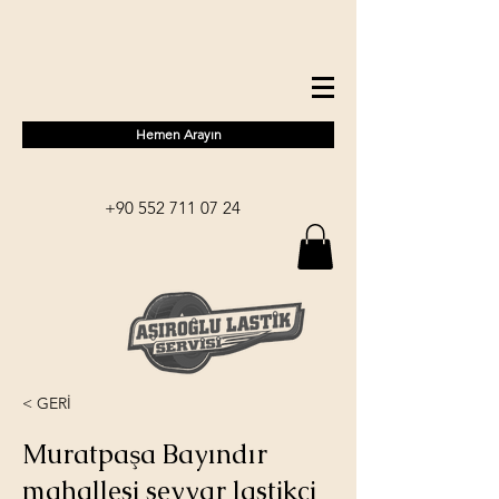
Hemen Arayın
+90 552 711 07 24
< GERİ
Muratpaşa Bayındır
mahallesi seyyar lastikçi