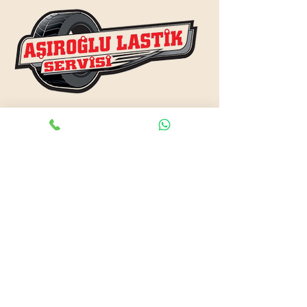
www.asiroglulastik.com
Previous
Next
#mobillastikci
,
#antalyalastikci
,
#mobillastikservisi
,
#lastikyolyardım
,
#lastikci
,
#lastiktamiri
#geceacıklastikci
,
#otolastiktamiri
,
#lastiktamiri
,
#yolyardım
,
#acıklastikci
,
#antalyalastikci
,
#antalya724lastikyolyardım
,
#lastikyolyardım
,
#antalyaacıklastikci
,
#mobilotolastikyolyardım
,
#enyakinlastiktamircisi
,
#antalyaacıklastikci
,
#724acıklastikci
,
#724yolyardım
,
#antalyaotolastiktamiri
,
#antalyaenyakinlastikci
,
#mobillastiktamircisi
,
#seyyarlastiktamircisi