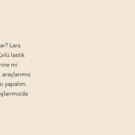
ar? Lara
rlü lastik
mire mi
 araçlarımız
zı yapalım.
ışlarımızda