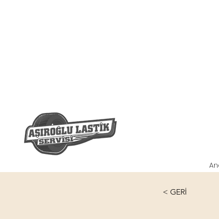
An
< GERİ