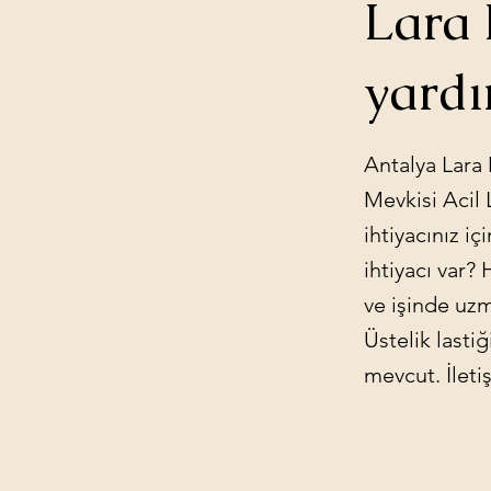
Lara 
yard
Antalya Lara 
Mevkisi Acil L
ihtiyacınız i
ihtiyacı var?
ve işinde uzm
Üstelik lasti
mevcut. İleti