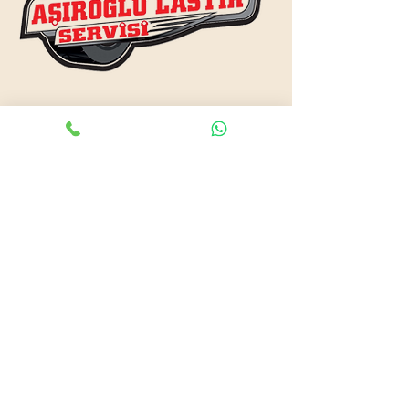
www.asiroglulastik.com
Previous
Next
#mobillastikci
,
#antalyalastikci
,
#mobillastikservisi
,
#lastikyolyardım
,
#lastikci
,
#lastiktamiri
#geceacıklastikci
,
#otolastiktamiri
,
#lastiktamiri
,
#yolyardım
,
#acıklastikci
,
#antalyalastikci
,
#antalya724lastikyolyardım
,
#lastikyolyardım
,
#antalyaacıklastikci
,
#mobilotolastikyolyardım
,
#enyakinlastiktamircisi
,
#antalyaacıklastikci
,
#724acıklastikci
,
#724yolyardım
,
#antalyaotolastiktamiri
,
#antalyaenyakinlastikci
,
#mobillastiktamircisi
,
#seyyarlastiktamircisi
Antalya Lastikçi
Mobil Lastik Tamirci
asiroglulastik@hotmail.com