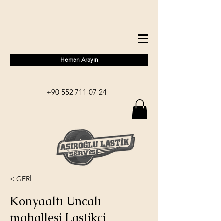
Hemen Arayın
+90 552 711 07 24
< GERİ
Konyaaltı Uncalı
mahallesi Lastikçi