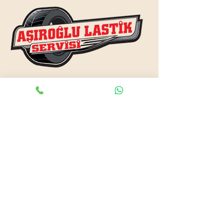
www.asiroglulastik.com
Previous
Next
#mobillastikci
,
#antalyalastikci
,
#mobillastikservisi
,
#lastikyolyardım
,
#lastikci
,
#lastiktamiri
#geceacıklastikci
,
#otolastiktamiri
,
#lastiktamiri
,
#yolyardım
,
#acıklastikci
,
#antalyalastikci
,
#antalya724lastikyolyardım
,
#lastikyolyardım
,
#antalyaacıklastikci
,
#mobilotolastikyolyardım
,
#enyakinlastiktamircisi
,
#antalyaacıklastikci
,
#724acıklastikci
,
#724yolyardım
,
#antalyaotolastiktamiri
,
#antalyaenyakinlastikci
,
#mobillastiktamircisi
,
#seyyarlastiktamircisi