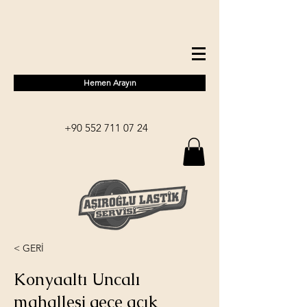
Hemen Arayın
+90 552 711 07 24
< GERİ
Konyaaltı Uncalı
mahallesi gece açık