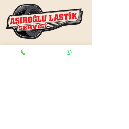
www.asiroglulastik.com
Previous
Next
#mobillastikci
,
#antalyalastikci
,
#mobillastikservisi
,
#lastikyolyardım
,
#lastikci
,
#lastiktamiri
#geceacıklastikci
,
#otolastiktamiri
,
#lastiktamiri
,
#yolyardım
,
#acıklastikci
,
#antalyalastikci
,
#antalya724lastikyolyardım
,
#lastikyolyardım
,
#antalyaacıklastikci
,
#mobilotolastikyolyardım
,
#enyakinlastiktamircisi
,
#antalyaacıklastikci
,
#724acıklastikci
,
#724yolyardım
,
#antalyaotolastiktamiri
,
#antalyaenyakinlastikci
,
#mobillastiktamircisi
,
#seyyarlastiktamircisi