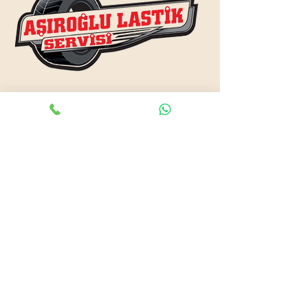
www.asiroglulastik.com
Previous
Next
#mobillastikci
,
#antalyalastikci
,
#mobillastikservisi
,
#lastikyolyardım
,
#lastikci
,
#lastiktamiri
#geceacıklastikci
,
#otolastiktamiri
,
#lastiktamiri
,
#yolyardım
,
#acıklastikci
,
#antalyalastikci
,
#antalya724lastikyolyardım
,
#lastikyolyardım
,
#antalyaacıklastikci
,
#mobilotolastikyolyardım
,
#enyakinlastiktamircisi
,
#antalyaacıklastikci
,
#724acıklastikci
,
#724yolyardım
,
#antalyaotolastiktamiri
,
#antalyaenyakinlastikci
,
#mobillastiktamircisi
,
#seyyarlastiktamircisi
Antalya Lastikçi
Mobil Lastik Tamirci