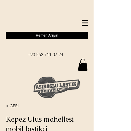
Hemen Arayın
+90 552 711 07 24
< GERİ
Kepez Ulus mahellesi
mobil lastikçi