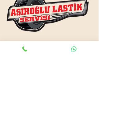
www.asiroglulastik.com
Previous
Next
#mobillastikci
,
#antalyalastikci
,
#mobillastikservisi
,
#lastikyolyardım
,
#lastikci
,
#lastiktamiri
#geceacıklastikci
,
#otolastiktamiri
,
#lastiktamiri
,
#yolyardım
,
#acıklastikci
,
#antalyalastikci
,
#antalya724lastikyolyardım
,
#lastikyolyardım
,
#antalyaacıklastikci
,
#mobilotolastikyolyardım
,
#enyakinlastiktamircisi
,
#antalyaacıklastikci
,
#724acıklastikci
,
#724yolyardım
,
#antalyaotolastiktamiri
,
#antalyaenyakinlastikci
,
#mobillastiktamircisi
,
#seyyarlastiktamircisi
Antalya Lastikçi
Mobil Lastik Tamirci