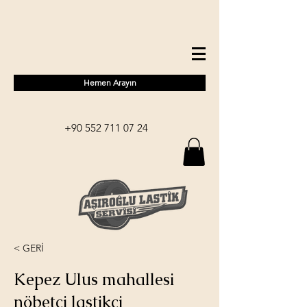
Hemen Arayın
+90 552 711 07 24
< GERİ
Kepez Ulus mahallesi
nöbetçi lastikçi