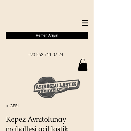
Hemen Arayın
+90 552 711 07 24
< GERİ
Kepez Avnitolunay
mahallesi acil lastik