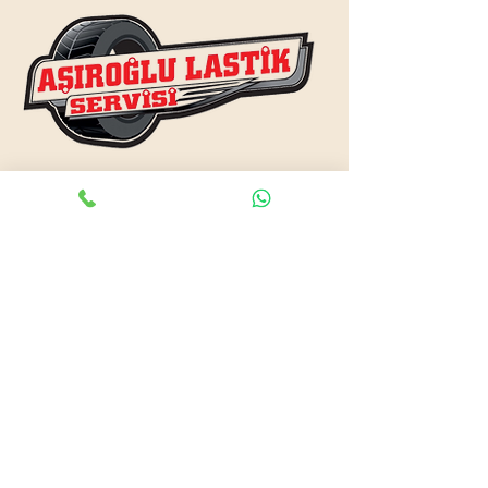
www.asiroglulastik.com
Previous
Next
#mobillastikci
,
#antalyalastikci
,
#mobillastikservisi
,
#lastikyolyardım
,
#lastikci
,
#lastiktamiri
#geceacıklastikci
,
#otolastiktamiri
,
#lastiktamiri
,
#yolyardım
,
#acıklastikci
,
#antalyalastikci
,
#antalya724lastikyolyardım
,
#lastikyolyardım
,
#antalyaacıklastikci
,
#mobilotolastikyolyardım
,
#enyakinlastiktamircisi
,
#antalyaacıklastikci
,
#724acıklastikci
,
#724yolyardım
,
#antalyaotolastiktamiri
,
#antalyaenyakinlastikci
,
#mobillastiktamircisi
,
#seyyarlastiktamircisi