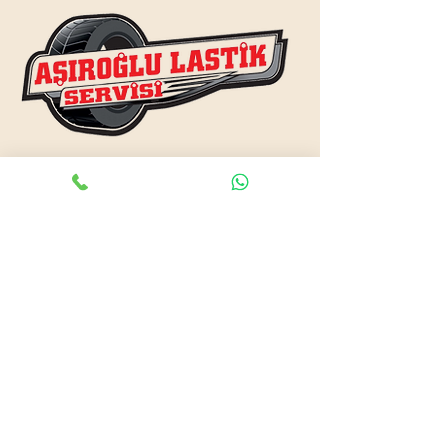
www.asiroglulastik.com
Previous
Next
#mobillastikci
,
#antalyalastikci
,
#mobillastikservisi
,
#lastikyolyardım
,
#lastikci
,
#lastiktamiri
#geceacıklastikci
,
#otolastiktamiri
,
#lastiktamiri
,
#yolyardım
,
#acıklastikci
,
#antalyalastikci
,
#antalya724lastikyolyardım
,
#lastikyolyardım
,
#antalyaacıklastikci
,
#mobilotolastikyolyardım
,
#enyakinlastiktamircisi
,
#antalyaacıklastikci
,
#724acıklastikci
,
#724yolyardım
,
#antalyaotolastiktamiri
,
#antalyaenyakinlastikci
,
#mobillastiktamircisi
,
#seyyarlastiktamircisi