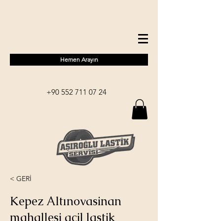
Hemen Arayın
+90 552 711 07 24
< GERİ
Kepez Altınovasinan
mahallesi acil lastik