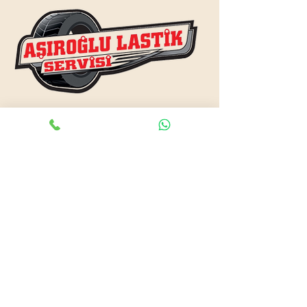
www.asiroglulastik.com
Previous
Next
#mobillastikci
,
#antalyalastikci
,
#mobillastikservisi
,
#lastikyolyardım
,
#lastikci
,
#lastiktamiri
#geceacıklastikci
,
#otolastiktamiri
,
#lastiktamiri
,
#yolyardım
,
#acıklastikci
,
#antalyalastikci
,
#antalya724lastikyolyardım
,
#lastikyolyardım
,
#antalyaacıklastikci
,
#mobilotolastikyolyardım
,
#enyakinlastiktamircisi
,
#antalyaacıklastikci
,
#724acıklastikci
,
#724yolyardım
,
#antalyaotolastiktamiri
,
#antalyaenyakinlastikci
,
#mobillastiktamircisi
,
#seyyarlastiktamircisi