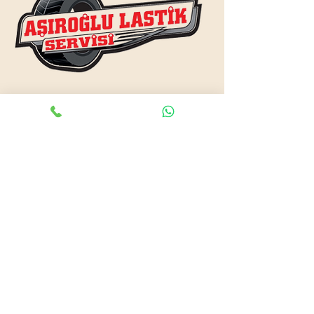
www.asiroglulastik.com
Previous
Next
#mobillastikci
,
#antalyalastikci
,
#mobillastikservisi
,
#lastikyolyardım
,
#lastikci
,
#lastiktamiri
#geceacıklastikci
,
#otolastiktamiri
,
#lastiktamiri
,
#yolyardım
,
#acıklastikci
,
#antalyalastikci
,
#antalya724lastikyolyardım
,
#lastikyolyardım
,
#antalyaacıklastikci
,
#mobilotolastikyolyardım
,
#enyakinlastiktamircisi
,
#antalyaacıklastikci
,
#724acıklastikci
,
#724yolyardım
,
#antalyaotolastiktamiri
,
#antalyaenyakinlastikci
,
#mobillastiktamircisi
,
#seyyarlastiktamircisi
Antalya Lastikçi
Mobil Lastik Tamirci