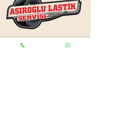
www.asiroglulastik.com
Previous
Next
#mobillastikci
,
#antalyalastikci
,
#mobillastikservisi
,
#lastikyolyardım
,
#lastikci
,
#lastiktamiri
#geceacıklastikci
,
#otolastiktamiri
,
#lastiktamiri
,
#yolyardım
,
#acıklastikci
,
#antalyalastikci
,
#antalya724lastikyolyardım
,
#lastikyolyardım
,
#antalyaacıklastikci
,
#mobilotolastikyolyardım
,
#enyakinlastiktamircisi
,
#antalyaacıklastikci
,
#724acıklastikci
,
#724yolyardım
,
#antalyaotolastiktamiri
,
#antalyaenyakinlastikci
,
#mobillastiktamircisi
,
#seyyarlastiktamircisi
Antalya Lastikçi
Mobil Lastik Tamirci