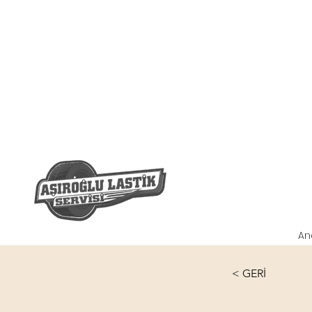
An
< GERİ