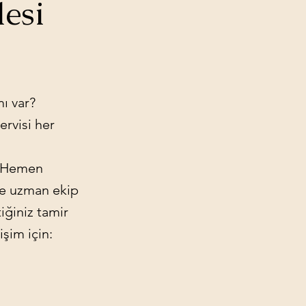
esi
ı var?
ervisi her
r? Hemen
nde uzman ekip
tiğiniz tamir
işim için: