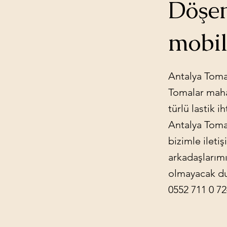
Döşem
mobil
Antalya Tomal
Tomalar mahal
türlü lastik i
Antalya Tomal
bizimle ileti
arkadaşlarımız
olmayacak dur
0552 711 0 7