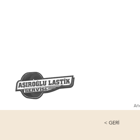
An
< GERİ