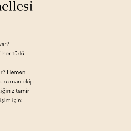
ellesi
var?
 her türlü
var? Hemen
nde uzman ekip
tiğiniz tamir
işim için: