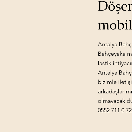
Döşem
mobil
Antalya Bahçe
Bahçeyaka mah
lastik ihtiyac
Antalya Bahçe
bizimle ileti
arkadaşlarımız
olmayacak dur
0552 711 0 7