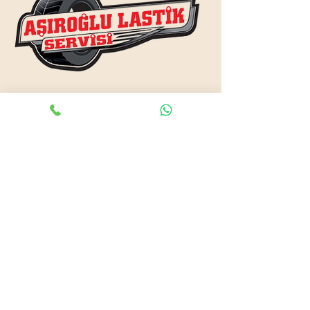
www.asiroglulastik.com
Previous
Next
#mobillastikci
,
#antalyalastikci
,
#mobillastikservisi
,
#lastikyolyardım
,
#lastikci
,
#lastiktamiri
#geceacıklastikci
,
#otolastiktamiri
,
#lastiktamiri
,
#yolyardım
,
#acıklastikci
,
#antalyalastikci
,
#antalya724lastikyolyardım
,
#lastikyolyardım
,
#antalyaacıklastikci
,
#mobilotolastikyolyardım
,
#enyakinlastiktamircisi
,
#antalyaacıklastikci
,
#724acıklastikci
,
#724yolyardım
,
#antalyaotolastiktamiri
,
#antalyaenyakinlastikci
,
#mobillastiktamircisi
,
#seyyarlastiktamircisi
Antalya Lastikçi
Mobil Lastik Tamirci