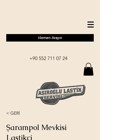
Hemen Arayın
+90 552 711 07 24
< GERİ
Şarampol Mevkisi
Lastikçi