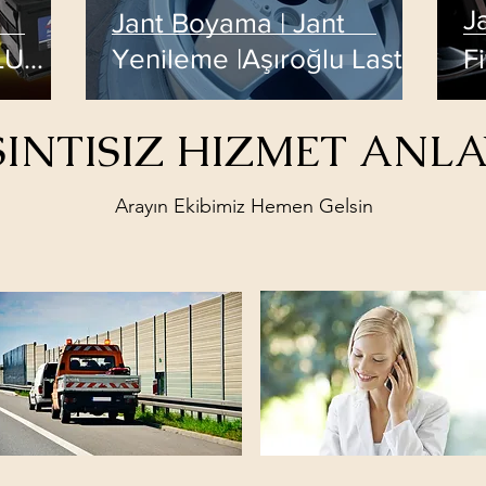
Ja
Jant Boyama | Jant
LU
Yenileme |Aşıroğlu Lastik
Fi
Servisi
S
INTISIZ HIZMET ANLA
Arayın Ekibimiz Hemen Gelsin