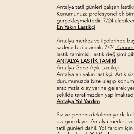
Antalya tatil günleri çalışan lasti
Konumunuza profesyonel ekibimiz 
gerçekleşmektedir. 7/24 alabilece
En Yakın Lastikçi
Antalya merkez ve ilçelerinde b
sadece bizi aramak. 7/24
Konuma 
lastik tamircisi, lastik değişimi gi
ANTALYA LASTİK TAMİRİ
Antalya Gece Açık Lastikçi
Antalya en yakın lastikçi. Artık s
durumunuzda bize ulaşıp konumun
aracımızla olay yerine gelerek yeri
şekilde tarafımızdan yapılmaktadı
Antalya Yol Yardım
Siz ve çevrenizdekilerin yolda k
uzağınızdayız. Antalya merkez ve 
tatil günleri dahil. Yol Yardım içi