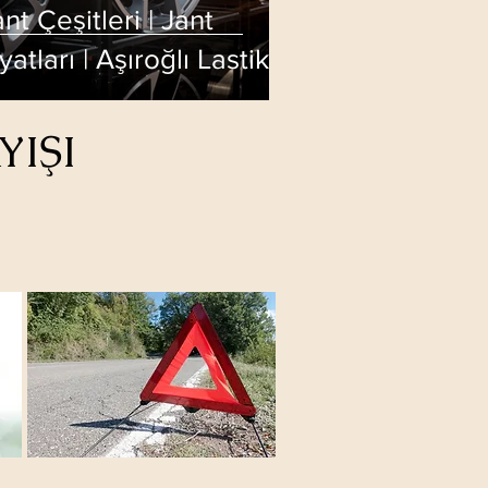
nt Çeşitleri | Jant
yatları | Aşıroğlı Lastik
ervisi
YIŞI