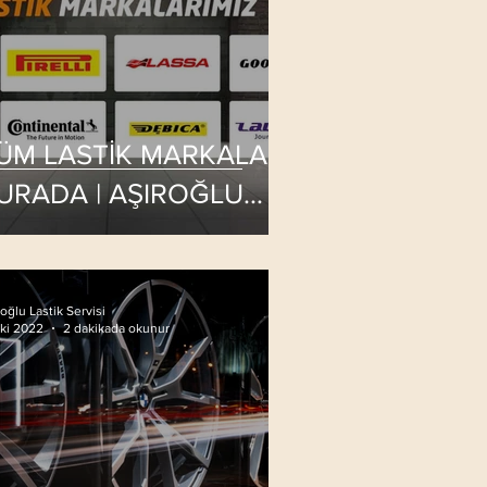
ÜM LASTİK MARKALARI
URADA | AŞIROĞLU
ASTİK SERVİSİ
oğlu Lastik Servisi
Eki 2022
2 dakikada okunur