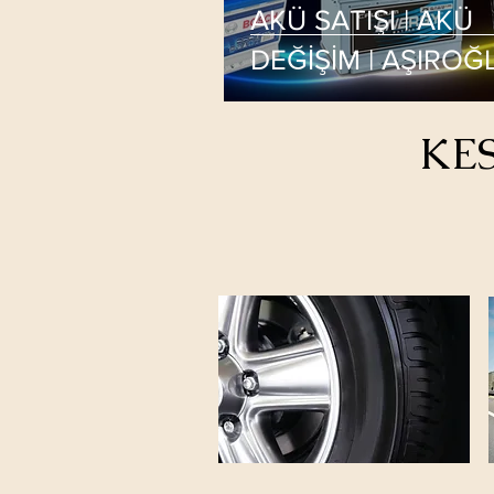
AKÜ SATIŞI | AKÜ
DEĞİŞİM | AŞIROĞ
LASTİK SERVİSİ
KES