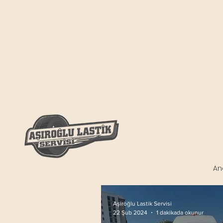
An
Aşiroğlu Lastik Servisi
1 dakikada okunur
22 Şub 2024