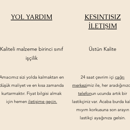
YOL YARDIM
KESINTISIZ
İLETIŞIM
Kaliteli malzeme birinci sınıf
Üstün Kalite
işçilik
Amacımız sizi yolda kalmaktan en
24 saat çevrim içi
çağrı
düşük maliyet ve en kısa zamanda
merkezi
miz ile, her aradığınız
kurtarmaktır. Fiyat bilgisi almak
telefon
un ucunda artık bir
için hemen
iletişime geçin.
lastikçiniz var. Acaba burda kal
mıyım korkusuna son arayın
lastikçi ayağınıza gelsin.