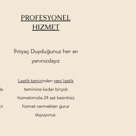
PROFESYONEL
HIZMET
İhtiyaç Duyduğunuz her an
yanınızdayız
Lastik tamiri
nden
yeni lastik
da
teminine kadar birçok
hizmetimizle 24 sat kesintisiz
ır
hizmet vermekten gurur
duyuyoruz.