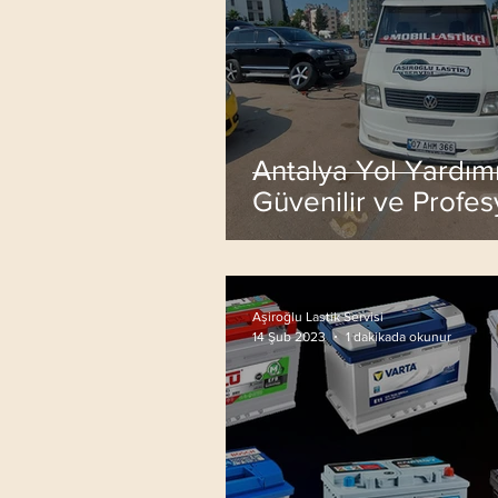
Antalya Yol Yardımı:
Güvenilir ve Profe
Çözümler
Aşiroğlu Lastik Servisi
1 dakikada okunur
14 Şub 2023