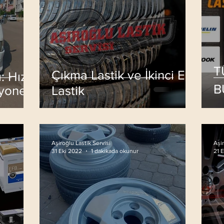
T
Çıkma Lastik ve İkinci El
 Hızlı,
B
syonel
Lastik
L
Aşiroğlu Lastik Servisi
Aşir
31 Eki 2022
1 dakikada okunur
21 