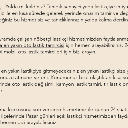
kçi. Yolda mı kaldınız? Tanıdık sanayici yada lastikçiye ihtiy
ile en kısa sürede gelerek yerinde onarım tamir ve değiş
ğiniz bu hizmet siz ve tanıdıklarınızın yolda kalma derdin
ayramda çalışan nöbetçi lastikçi hizmetimizden faydalanm
en yakın oto lastik tamircisi
için hemen arayabilirsiniz. 
bi
mobil oto lastik tamircileri
için bizi arayın.
iz en yakın lastikçiye gitmeyeceksiniz en yakın lastikçi siz
uzu atmanız yeterli. Konumunuz bize ulaştıktan kısa sür
nde oto lastik değişimi, kamyon lastik tamiri, tır lastik ona
r.
alma korkusuna son verdiren hizmetimiz ile günün 24 saati
ilçelerinde Pazar günleri açık lastikçi hizmetimizden fayd
n hemen bizi arayabilirsiniz.