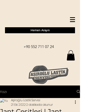
Hemen Arayın
+90 552 711 07 24
Yazı
Aşiroğlu Lastik Servisi
21 Eki 2022
2 dakikada okunur
Jant Çeşitleri | Jant