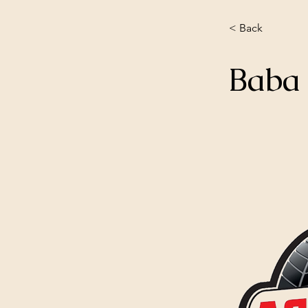
< Back
Baba 