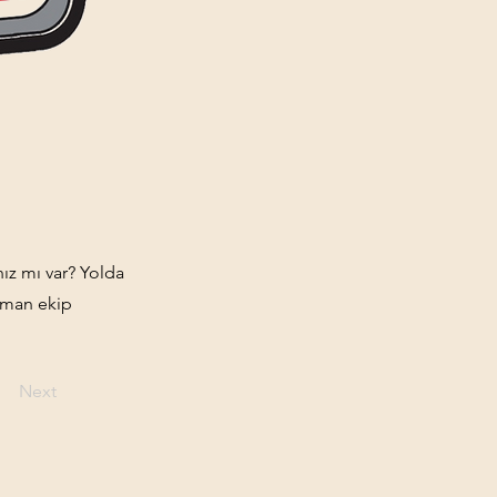
nız mı var? Yolda
uzman ekip
Next