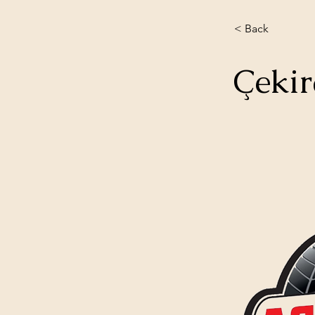
< Back
Çekir