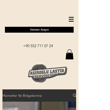
Hemen Arayın
+90 552 711 07 24
Hizmetler Ve Bölgelerimiz