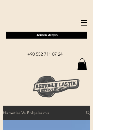
Hemen Arayın
+90 552 711 07 24
Hizmetler Ve Bölgelerimiz