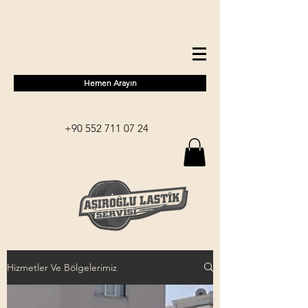
Hemen Arayın
+90 552 711 07 24
Hizmetler Ve Bölgelerimiz