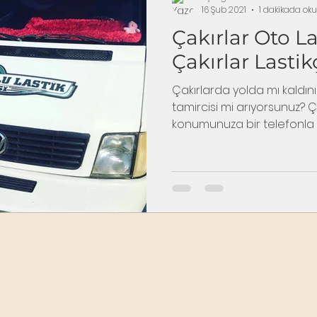
16 Şub 2021
1 dakikada ok
Çakırlar Oto La
Çakırlar Lastik
Çakırlarda yolda mı kaldınız
tamircisi mi arıyorsunuz? Çak
konumunuza bir telefonla gel