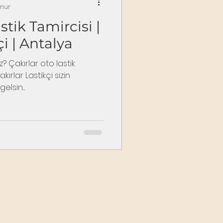
unur
stik Tamircisi |
çi | Antalya
? Çakırlar oto lastik
ırlar Lastikçi sizin
sin....