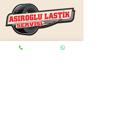
www.asiroglulastik.com
Previous
Next
#mobillastikci
,
#antalyalastikci
,
#mobillastikservisi
,
#lastikyolyardım
,
#lastikci
,
#lastiktamiri
#geceacıklastikci
,
#otolastiktamiri
,
#lastiktamiri
,
#yolyardım
,
#acıklastikci
,
#antalyalastikci
,
#antalya724lastikyolyardım
,
#lastikyolyardım
,
#antalyaacıklastikci
,
#mobilotolastikyolyardım
,
#enyakinlastiktamircisi
,
#antalyaacıklastikci
,
#724acıklastikci
,
#724yolyardım
,
#antalyaotolastiktamiri
,
#antalyaenyakinlastikci
,
#mobillastiktamircisi
,
#seyyarlastiktamircisi